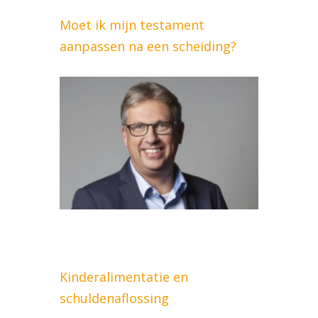
Moet ik mijn testament
aanpassen na een scheiding?
Kinderalimentatie en
schuldenaflossing