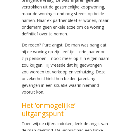
prangende vraag. Ze was al jaren geleden
vertrokken uit de gezamenlijke koopwoning,
maar de woning stond nog steeds op beide
namen. Haar ex-partner bleef er wonen, maar
ondernam geen enkele actie om de woning
definitief over te nemen.
De reden? Pure angst. De man was bang dat
hij de woning op zijn leeftijd – drie jaar voor
zijn pensioen – nooit meer op zijn eigen naam
zou krijgen. Hij vreesde dat hij gedwongen
zou worden tot verkoop en verhuizing. Deze
onzekerheid hield hen beiden jarenlang
gevangen in een situatie waarin niemand
vooruit kon.
Het ‘onmogelijke’
uitgangspunt
Toen wij de cijfers indoken, leek de angst van
de man gegrond. De woning had een flinke