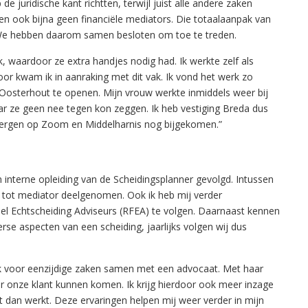
e juridische kant richtten, terwijl juist alle andere zaken
 ook bijna geen financiële mediators. Die totaalaanpak van
 We hebben daarom samen besloten om toe te treden.
k, waardoor ze extra handjes nodig had. Ik werkte zelf als
oor kwam ik in aanraking met dit vak. Ik vond het werk zo
in Oosterhout te openen. Mijn vrouw werkte inmiddels weer bij
 ze geen nee tegen kon zeggen. Ik heb vestiging Breda dus
 Bergen op Zoom en Middelharnis nog bijgekomen.”
 interne opleiding van de Scheidingsplanner gevolgd. Intussen
g tot mediator deelgenomen. Ook ik heb mij verder
eel Echtscheiding Adviseurs (RFEA) te volgen. Daarnaast kennen
rse aspecten van een scheiding, jaarlijks volgen wij dus
ik voor eenzijdige zaken samen met een advocaat. Met haar
or onze klant kunnen komen. Ik krijg hierdoor ook meer inzage
 dan werkt. Deze ervaringen helpen mij weer verder in mijn