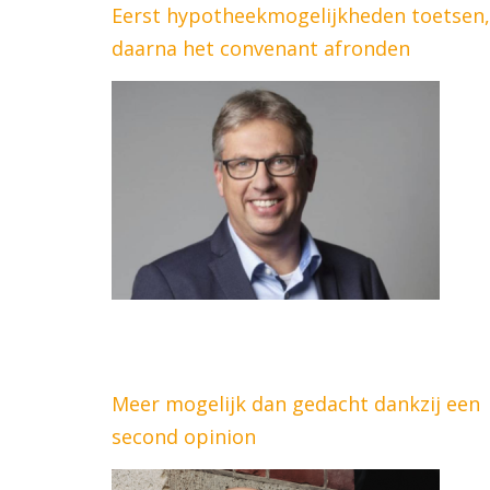
Eerst hypotheekmogelijkheden toetsen,
daarna het convenant afronden
Meer mogelijk dan gedacht dankzij een
second opinion