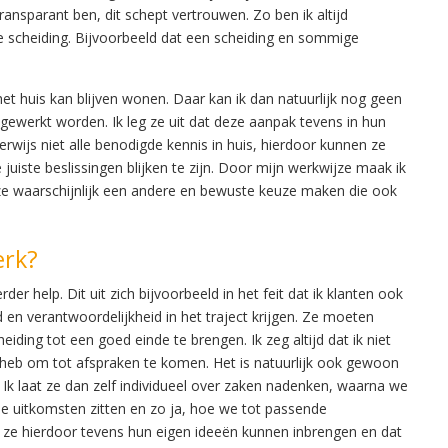
ransparant ben, dit schept vertrouwen. Zo ben ik altijd
de scheiding. Bijvoorbeeld dat een scheiding en sommige
het huis kan blijven wonen. Daar kan ik dan natuurlijk nog geen
gewerkt worden. Ik leg ze uit dat deze aanpak tevens in hun
wijs niet alle benodigde kennis in huis, hierdoor kunnen ze
juiste beslissingen blijken te zijn. Door mijn werkwijze maak ik
en ze waarschijnlijk een andere en bewuste keuze maken die ook
erk?
er help. Dit uit zich bijvoorbeeld in het feit dat ik klanten ook
d en verantwoordelijkheid in het traject krijgen. Ze moeten
ding tot een goed einde te brengen. Ik zeg altijd dat ik niet
g heb om tot afspraken te komen. Het is natuurlijk ook gewoon
. Ik laat ze dan zelf individueel over zaken nadenken, waarna we
 de uitkomsten zitten en zo ja, hoe we tot passende
ze hierdoor tevens hun eigen ideeën kunnen inbrengen en dat