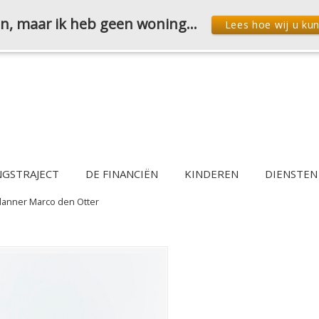
den, maar ik heb geen woning…
Lees hoe wij u ku
NGSTRAJECT
DE FINANCIËN
KINDEREN
DIENSTEN
planner Marco den Otter