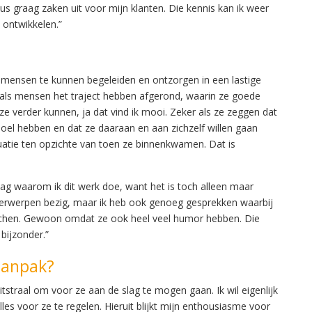
 dus graag zaken uit voor mijn klanten. Die kennis kan ik weer
s ontwikkelen.”
mensen te kunnen begeleiden en ontzorgen in een lastige
r als mensen het traject hebben afgerond, waarin ze goede
ze verder kunnen, ja dat vind ik mooi. Zeker als ze zeggen dat
doel hebben en dat ze daaraan en aan zichzelf willen gaan
ituatie ten opzichte van toen ze binnenkwamen. Dat is
ag waarom ik dit werk doe, want het is toch alleen maar
nderwerpen bezig, maar ik heb ook genoeg gesprekken waarbij
achen. Gewoon omdat ze ook heel veel humor hebben. Die
bijzonder.”
aanpak?
itstraal om voor ze aan de slag te mogen gaan. Ik wil eigenlijk
alles voor ze te regelen. Hieruit blijkt mijn enthousiasme voor