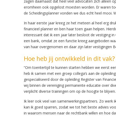
zagen daarnaast dat heel veel advocaten zich alleen op d
eromheen ook opgelost moesten worden. Er waren toen
de Scheidingsplanner vonden we dus echt heel mooi.
In haar eerste jaar kreeg ze het meteen al heel erg dru
financieel planner en ben haar toen gaan helpen. Hierd
interessant dat ik een jaar later besloot de vestiging 
een bank, omdat ze een functie kreeg aangeboden waar
van haar overgenomen en daar zijn later vestigingen
Hoe heb jij ontwikkeld in dit vak?
“Om toentertijd te kunnen starten hebben we eerst een
heb ik samen met een groep collega’s aan de opleidin
gespecialiseerd door de opleiding Register van Financi
wij binnen de vereniging permanente educatie over dive
verplicht diverse trainingen om op de hoogte te blijven.
Ik leer ook veel van samenwerkingspartners. Zo werk 
kan ik goed sparren, zodat we tot het beste advies vo
in waarom mensen naar de rechtbank willen en hoe dat