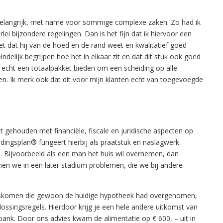
belangrijk, met name voor sommige complexe zaken. Zo had ik
ei bijzondere regelingen. Dan is het fijn dat ik hiervoor een
 dat hij van de hoed en de rand weet en kwalitatief goed
eindelijk begrijpen hoe het in elkaar zit en dat dit stuk ook goed
 echt een totaalpakket bieden om een scheiding op alle
n. Ik merk ook dat dit voor mijn klanten echt van toegevoegde
t gehouden met financiële, fiscale en juridische aspecten op
dingsplan® fungeert hierbij als praatstuk en naslagwerk.
n. Bijvoorbeeld als een man het huis wil overnemen, dan
men we in een later stadium problemen, die we bij andere
ngskomen die gewoon de huidige hypotheek had overgenomen,
ossingsregels. Hierdoor krijg je een hele andere uitkomst van
bank. Door ons advies kwam de alimentatie op € 600, – uit in