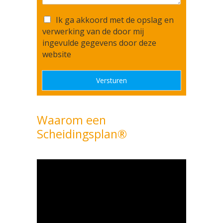
u
g
d
m
o
T
r
Ik ga akkoord met de opslag en
m
f
o
e
e
verwerking van de door mij
b
e
s
r
ingevulde gegevens door deze
e
s
*
*
website
r
t
i
e
c
m
Versturen
h
m
t
i
*
n
Waarom een
g
*
Scheidingsplan®