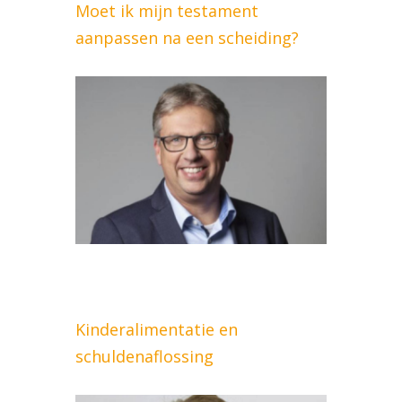
Moet ik mijn testament
aanpassen na een scheiding?
Kinderalimentatie en
schuldenaflossing