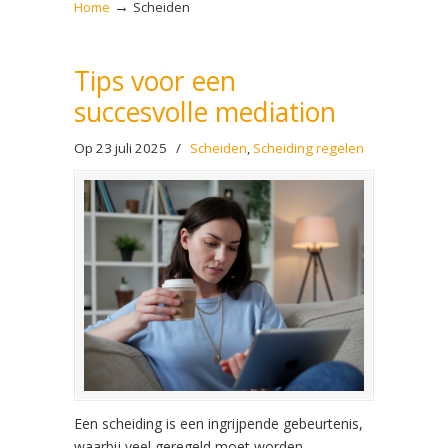
→
Home
Scheiden
Tips voor een
succesvolle mediation
Op 23 juli 2025
/
Scheiden
,
Scheiding regelen
Een scheiding is een ingrijpende gebeurtenis,
waarbij veel geregeld moet worden.