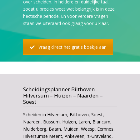
over scheiden. In heldere en duidelijke taal,
zodat u precies weet wat belangrijk is in deze
hectische periode. En voor verdere vragen
staan we uiteraard ook graag voor u klaar.
Vraag direct het gratis boekje aan
Scheidingsplanner Bilthoven –
Hilversum – Huizen – Naarden –
Soest
Scheiden in Hilversum, Bilthoven, Soest,
Naarden, Bussum, Huizen, Laren, Blaricum,
Muiderberg, Baarn, Muiden, Weesp, Eemnes,
Hilversumse Meent, Ankeveen, ‘s-Graveland,