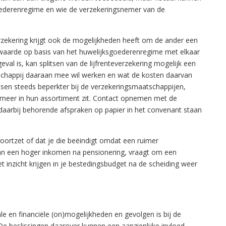
goederenregime en wie de verzekeringsnemer van de
rzekering krijgt ook de mogelijkheden heeft om de ander een
aarde op basis van het huwelijksgoederenregime met elkaar
eval is, kan splitsen van de lijfrenteverzekering mogelijk een
tschappij daaraan mee wil werken en wat de kosten daarvan
sen steeds beperkter bij de verzekeringsmaatschappijen,
et meer in hun assortiment zit. Contact opnemen met de
daarbij behorende afspraken op papier in het convenant staan
oortzet of dat je die beëindigt omdat een ruimer
van een hoger inkomen na pensionering, vraagt om een
t inzicht krijgen in je bestedingsbudget na de scheiding weer
ale en financiële (on)mogelijkheden en gevolgen is bij de
De beslissingen daarover kunnen een aanzienlijke invloed