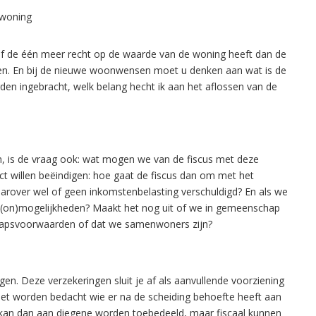
 woning
of de één meer recht op de waarde van de woning heeft dan de
gen. En bij de nieuwe woonwensen moet u denken aan wat is de
en ingebracht, welk belang hecht ik aan het aflossen van de
, is de vraag ook: wat mogen we van de fiscus met deze
ct willen beëindigen: hoe gaat de fiscus dan om met het
rover wel of geen inkomstenbelasting verschuldigd? En als we
e (on)mogelijkheden? Maakt het nog uit of we in gemeenschap
chapsvoorwaarden of dat we samenwoners zijn?
ngen. Deze verzekeringen sluit je af als aanvullende voorziening
et worden bedacht wie er na de scheiding behoefte heeft aan
g kan dan aan diegene worden toebedeeld, maar fiscaal kunnen