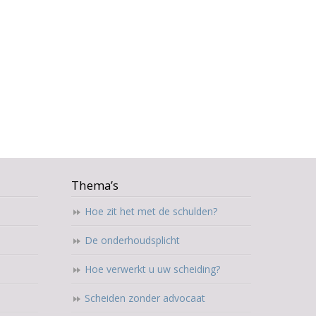
Thema’s
Hoe zit het met de schulden?
De onderhoudsplicht
Hoe verwerkt u uw scheiding?
Scheiden zonder advocaat