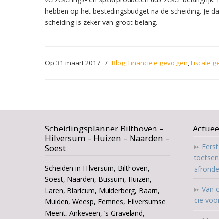
hebben op het bestedingsbudget na de scheiding. Je daa
scheiding is zeker van groot belang.
Op 31 maart 2017
/
Blog
,
Financiële gevolgen
,
Fiscale g
Scheidingsplanner Bilthoven –
Actuee
Hilversum – Huizen – Naarden –
Eers
Soest
toetsen
Scheiden in Hilversum, Bilthoven,
afrond
Soest, Naarden, Bussum, Huizen,
Van o
Laren, Blaricum, Muiderberg, Baarn,
die voo
Muiden, Weesp, Eemnes, Hilversumse
Meent, Ankeveen, ‘s-Graveland,