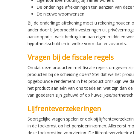
Eigendomsverhouding bij samenwoners
De onderlinge afrekeningen ten aanzien van deze
De nieuwe woonwensen
Bij de onderlinge afrekening moet u rekening houden 
ander door bijvoorbeeld investeringen uit privévermo
aankoopprijs, welk bedrag kan aan eigen middelen word
hypotheekschuld en in welke vorm dan enzovoorts.
Vragen bij de fiscale regels
Omdat deze producten met fiscale regels omgeven zijn
producten bij de scheiding doen? Stel dat we het produ
opgebouwde rendement in het product om? Zijn we daa
het product aan één van ons toedelen: wat zijn dan d
van goederen zijn gehuwd of op huwelijkse/partners
Lijfrenteverzekeringen
Soortgelijke vragen spelen er ook bij lijfrenteverzekeri
in de toekomst op het pensioeninkomen. Allereerst mo
deze toekomstige voorziening. De lijfrenteverzekerin