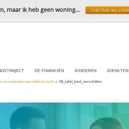
den, maar ik heb geen woning…
Lees hoe wij u ku
NGSTRAJECT
DE FINANCIËN
KINDEREN
DIENSTEN
→
n en scheiden van tafel en bed
FB_tafel_bed_verschillen