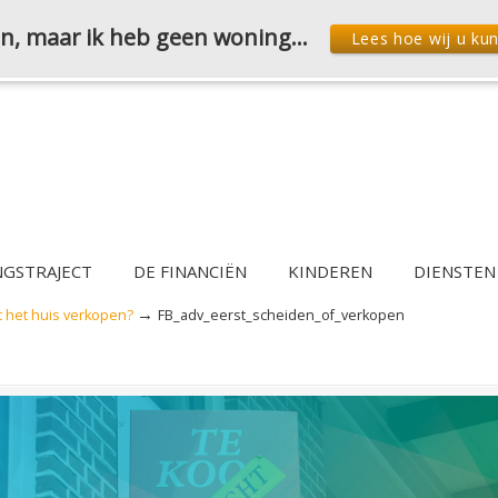
den, maar ik heb geen woning…
Lees hoe wij u ku
NGSTRAJECT
DE FINANCIËN
KINDEREN
DIENSTEN
→
t het huis verkopen?
FB_adv_eerst_scheiden_of_verkopen