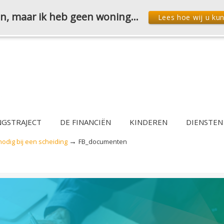
den, maar ik heb geen woning…
Lees hoe wij u ku
NGSTRAJECT
DE FINANCIËN
KINDEREN
DIENSTEN
→
odig bij een scheiding
FB_documenten