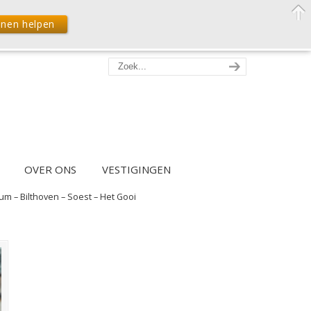
nnen helpen
OVER ONS
VESTIGINGEN
m – Bilthoven – Soest – Het Gooi