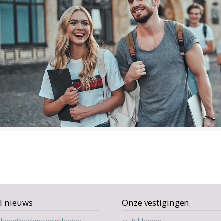
l nieuws
Onze vestigingen
t hypotheekmogelijkheden
Bilthoven