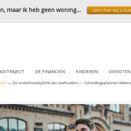
den, maar ik heb geen woning…
Lees hoe wij u ku
NGSTRAJECT
DE FINANCIËN
KINDEREN
DIENSTEN
→
icht
De onderhoudsplicht van stiefouders – – Scheidingsplanner Hilversu