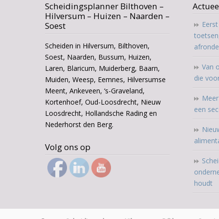
Scheidingsplanner Bilthoven –
Actuee
Hilversum – Huizen – Naarden –
Eers
Soest
toetsen
Scheiden in Hilversum, Bilthoven,
afrond
Soest, Naarden, Bussum, Huizen,
Van o
Laren, Blaricum, Muiderberg, Baarn,
die voo
Muiden, Weesp, Eemnes, Hilversumse
Meent, Ankeveen, ‘s-Graveland,
Meer 
Kortenhoef, Oud-Loosdrecht, Nieuw
een sec
Loosdrecht, Hollandsche Rading en
Nederhorst den Berg.
Nieuw
aliment
Volg ons op
Schei
onderne
houdt