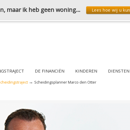
den, maar ik heb geen woning…
Lees hoe wij u ku
NGSTRAJECT
DE FINANCIËN
KINDEREN
DIENSTEN
→
cheidingstraject
Scheidingsplanner Marco den Otter