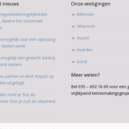
l nieuws
Onze vestigingen
t hypotheekmogelijkheden
Bilthoven
, daarna het convenant
Hilversum
en
Huizen
nmogelijk naar een oplossing
r beiden werkt
Naarden
mogelijk dan gedacht dankzij
Soest
ond opinion
Meer weten?
e partner en kind: impact op
atie uitgelegd
Bel 035 – 692 16 69 voor een g
vrijblijvend kennismakingsgesp
den rond je 50e als
mer: hoe je rust en zekerheid