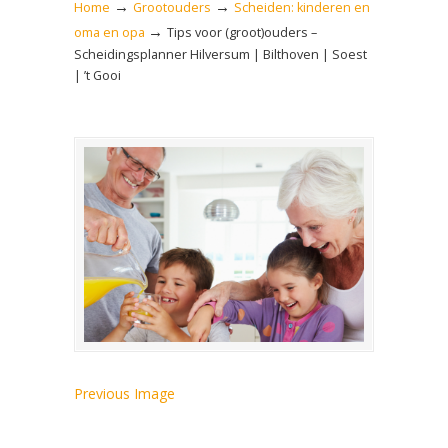
→
→
Home
Grootouders
Scheiden: kinderen en
→
oma en opa
Tips voor (groot)ouders –
Scheidingsplanner Hilversum | Bilthoven | Soest
| ’t Gooi
Previous Image