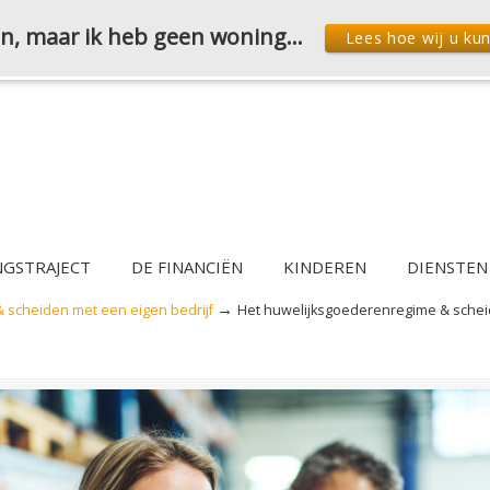
den, maar ik heb geen woning…
Lees hoe wij u ku
NGSTRAJECT
DE FINANCIËN
KINDEREN
DIENSTEN
→
 scheiden met een eigen bedrijf
Het huwelijksgoederenregime & scheid