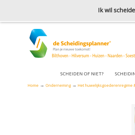
Ik wil schei
SCHEIDEN OF NIET?
SCHEIDI
→
→
Home
Onderneming
Het huwelijksgoederenregime &