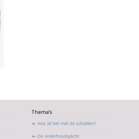
Thema’s
Hoe zit het met de schulden?
De onderhoudsplicht