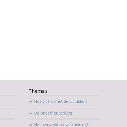
Thema’s
Hoe zit het met de schulden?
De onderhoudsplicht
Hoe verwerkt u uw scheiding?