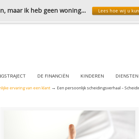
den, maar ik heb geen woning…
Lees hoe wij u ku
NGSTRAJECT
DE FINANCIËN
KINDEREN
DIENSTEN
→
ijke ervaring van een klant
Een persoonlijk scheidingsverhaal – Scheidi