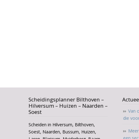
Scheidingsplanner Bilthoven –
Actuee
Hilversum – Huizen – Naarden –
Van o
Soest
die voo
Scheiden in Hilversum, Bilthoven,
Meer 
Soest, Naarden, Bussum, Huizen,
een sec
Laren, Blaricum, Muiderberg, Baarn,