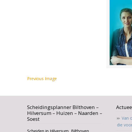
Previous Image
Scheidingsplanner Bilthoven –
Actuee
Hilversum – Huizen – Naarden –
Van o
Soest
die voo
Scheiden in Hilversum, Bilthoven,