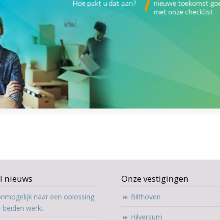
l nieuws
Onze vestigingen
nmogelijk naar een oplossing
Bilthoven
r beiden werkt
Hilversum