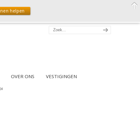
nnen helpen
OVER ONS
VESTIGINGEN
oi