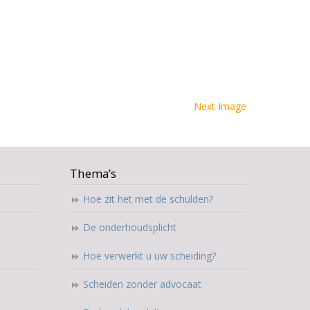
Next Image
Thema’s
Hoe zit het met de schulden?
De onderhoudsplicht
Hoe verwerkt u uw scheiding?
Scheiden zonder advocaat