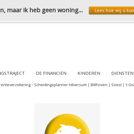
den, maar ik heb geen woning…
Lees hoe wij u ku
NGSTRAJECT
DE FINANCIËN
KINDEREN
DIENSTEN
jfrenteverzekering – Scheidingsplanner Hilversum | Bilthoven | Soest | ’t Go