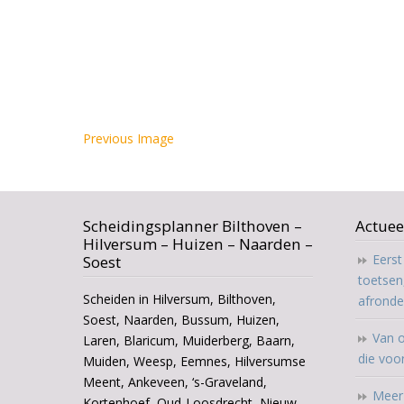
Previous Image
Scheidingsplanner Bilthoven –
Actuee
Hilversum – Huizen – Naarden –
Eers
Soest
toetsen
Scheiden in Hilversum, Bilthoven,
afrond
Soest, Naarden, Bussum, Huizen,
Van o
Laren, Blaricum, Muiderberg, Baarn,
die voo
Muiden, Weesp, Eemnes, Hilversumse
Meent, Ankeveen, ‘s-Graveland,
Meer 
Kortenhoef, Oud-Loosdrecht, Nieuw