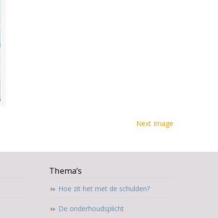
Next Image
Thema’s
Hoe zit het met de schulden?
De onderhoudsplicht