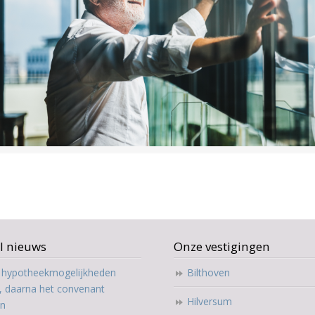
l nieuws
Onze vestigingen
t hypotheekmogelijkheden
Bilthoven
, daarna het convenant
Hilversum
en