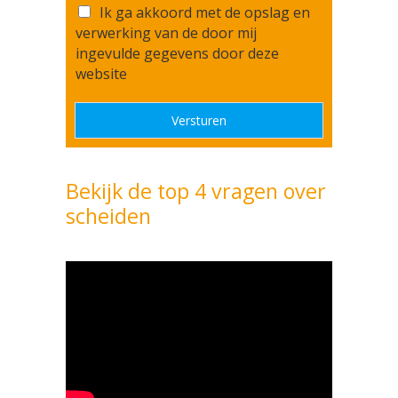
o
T
r
Ik ga akkoord met de opslag en
m
f
o
e
e
verwerking van de door mij
b
e
s
r
ingevulde gegevens door deze
e
s
*
*
website
r
t
i
e
c
m
Versturen
h
m
t
i
*
n
Bekijk de top 4 vragen over
g
*
scheiden