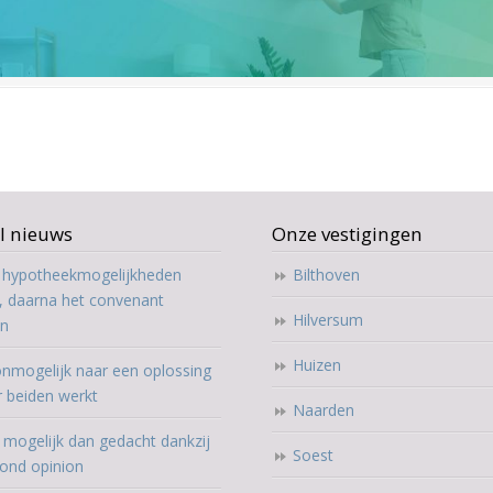
l nieuws
Onze vestigingen
t hypotheekmogelijkheden
Bilthoven
, daarna het convenant
Hilversum
en
Huizen
nmogelijk naar een oplossing
r beiden werkt
Naarden
mogelijk dan gedacht dankzij
Soest
ond opinion