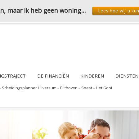
den, maar ik heb geen woning…
Lees hoe wij u ku
NGSTRAJECT
DE FINANCIËN
KINDEREN
DIENSTEN
– Scheidingsplanner Hilversum – Bilthoven – Soest – Het Gooi