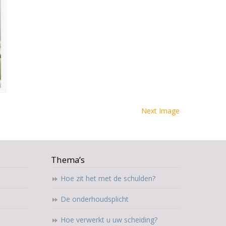
Next Image
Thema’s
Hoe zit het met de schulden?
De onderhoudsplicht
Hoe verwerkt u uw scheiding?