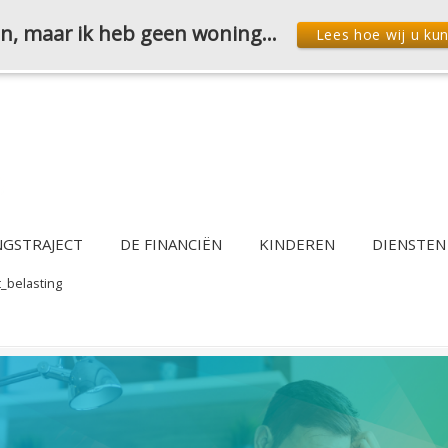
den, maar ik heb geen woning…
Lees hoe wij u ku
NGSTRAJECT
DE FINANCIËN
KINDEREN
DIENSTEN
_belasting