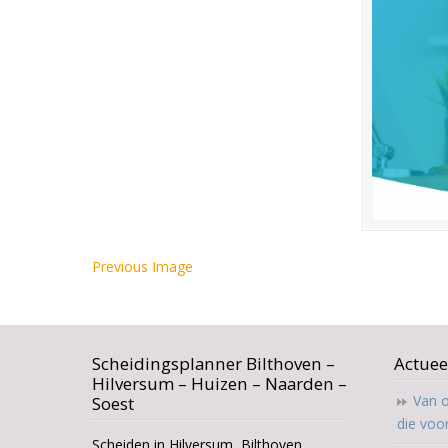
Previous Image
Scheidingsplanner Bilthoven –
Actuee
Hilversum – Huizen – Naarden –
Van o
Soest
die voo
Scheiden in Hilversum, Bilthoven,