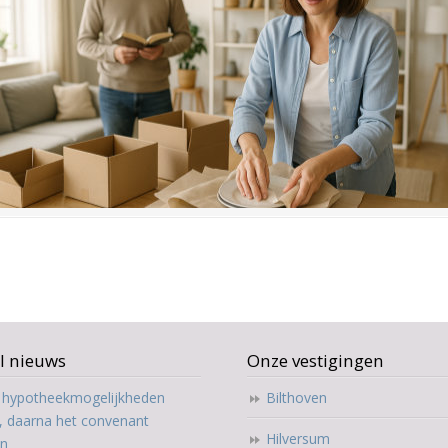
l nieuws
Onze vestigingen
t hypotheekmogelijkheden
Bilthoven
, daarna het convenant
Hilversum
en