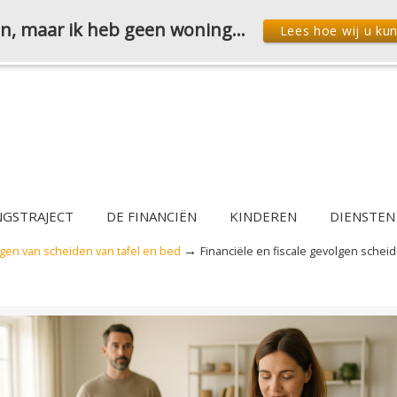
den, maar ik heb geen woning…
Lees hoe wij u ku
NGSTRAJECT
DE FINANCIËN
KINDEREN
DIENSTEN
→
lgen van scheiden van tafel en bed
Financiële en fiscale gevolgen scheid