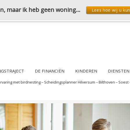
den, maar ik heb geen woning…
Lees hoe wij u ku
NGSTRAJECT
DE FINANCIËN
KINDEREN
DIENSTEN
rvaring met birdnesting – Scheidingsplanner Hilversum – Bilthoven – Soest 